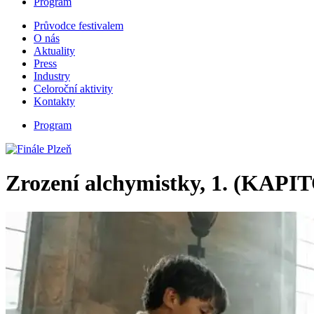
Program
Průvodce festivalem
O nás
Aktuality
Press
Industry
Celoroční aktivity
Kontakty
Program
Zrození alchymistky, 1. (KAPIT