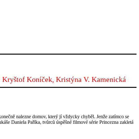
, Kryštof Koníček, Kristýna V. Kamenická
konečně nalezne domov, který jí vždycky chyběl. Jenže zatímco se
áše Daniela Paříka, tvůrců úspěšné filmové série Princezna zakletá