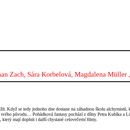
man Zach, Sára Korbelová, Magdalena Müller 
 žít. Když se tedy jednoho dne dostane na záhadnou školu alchymistů, 
í svého původu… Pohádková fantasy pochází z dílny Petra Kubíka a Luk
, který mají doplnit i další chystané celovečerní filmy.