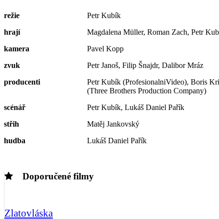
režie
Petr Kubík
hrají
Magdalena Müller, Roman Zach, Petr Kubí
kamera
Pavel Kopp
zvuk
Petr Janoš, Filip Šnajdr, Dalibor Mráz
producenti
Petr Kubík (ProfesionalniVideo), Boris Kr
(Three Brothers Production Company)
scénář
Petr Kubík, Lukáš Daniel Pařík
střih
Matěj Jankovský
hudba
Lukáš Daniel Pařík
Doporučené filmy
Zlatovláska