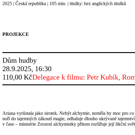
2025
Česká republika
105 min.
titulky: bez anglických titulků
PROJEKCE
Dům hudby
28.9.2025, 16:30
110,00 Kč
Delegace k filmu: Petr Kubík, Ro
Ariana vyrůstala jako sirotek. Nebýt alchymie, neměla by moc pro co
noří do tajemných zákoutí magie, odhaluje dlouho ukrývané tajemstv
v čase – minisérie Zrození alchymistky přitom rozšiřuje její fikční svět