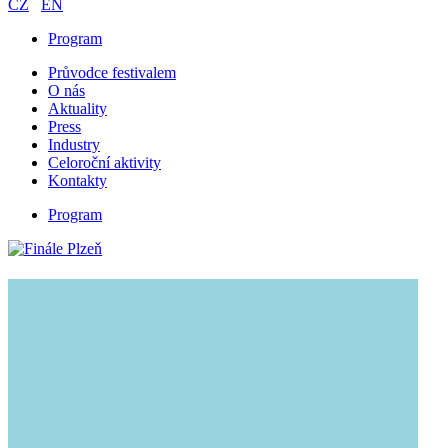
CZ
EN
Program
Průvodce festivalem
O nás
Aktuality
Press
Industry
Celoroční aktivity
Kontakty
Program