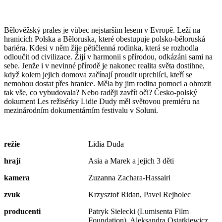
Bělověžský prales je vůbec nejstarším lesem v Evropě. Leží na
hranicích Polska a Běloruska, které obestupuje polsko-běloruská
bariéra. Kdesi v něm žije pětičlenná rodinka, která se rozhodla
odloučit od civilizace. Žijí v harmonii s přírodou, odkázáni sami na
sebe. Jenže i v nevinné přírodě je nakonec realita světa dostihne,
když kolem jejich domova začínají proudit uprchlíci, kteří se
nemohou dostat přes hranice. Měla by jim rodina pomoci a ohrozit
tak vše, co vybudovala? Nebo raději zavřít oči? Česko-polský
dokument Les režisérky Lidie Dudy měl světovou premiéru na
mezinárodním dokumentárním festivalu v Soluni.
režie
Lidia Duda
hrají
Asia a Marek a jejich 3 děti
kamera
Zuzanna Zachara-Hassairi
zvuk
Krzysztof Ridan, Pavel Rejholec
producenti
Patryk Sielecki (Lumisenta Film
Foundation), Aleksandra Ostatkiewicz