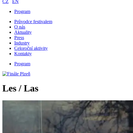
CZ
EN
Program
Průvodce festivalem
O nás
Aktuality
Press
Industry
Celoroční aktivity
Kontakty
Program
Les / Las