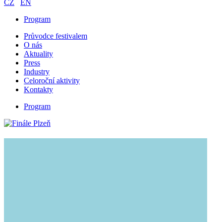
CZ
EN
Program
Průvodce festivalem
O nás
Aktuality
Press
Industry
Celoroční aktivity
Kontakty
Program