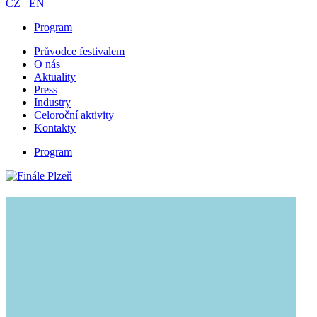
CZ
EN
Program
Průvodce festivalem
O nás
Aktuality
Press
Industry
Celoroční aktivity
Kontakty
Program