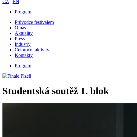
CZ
EN
Program
Průvodce festivalem
O nás
Aktuality
Press
Industry
Celoroční aktivity
Kontakty
Program
Studentská soutěž 1. blok