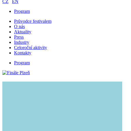
CZ
EN
Program
Průvodce festivalem
O nás
Aktuality
Press
Industry
Celoroční aktivity
Kontakty
Program