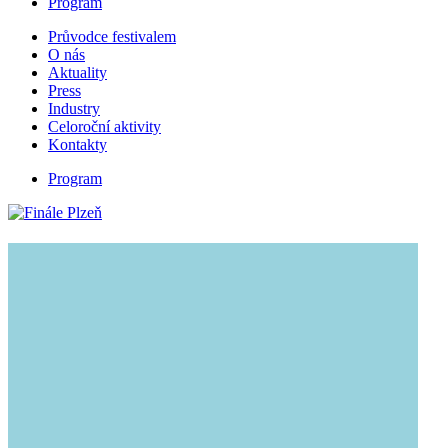
Program
Průvodce festivalem
O nás
Aktuality
Press
Industry
Celoroční aktivity
Kontakty
Program