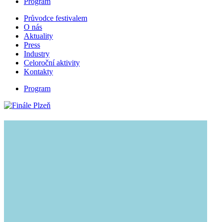
Program
Průvodce festivalem
O nás
Aktuality
Press
Industry
Celoroční aktivity
Kontakty
Program