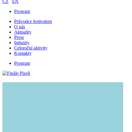
CZ
EN
Program
Průvodce festivalem
O nás
Aktuality
Press
Industry
Celoroční aktivity
Kontakty
Program