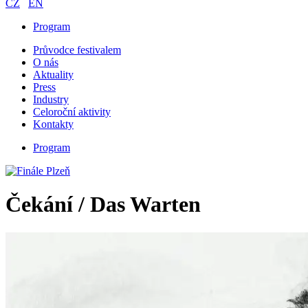
CZ
EN
Program
Průvodce festivalem
O nás
Aktuality
Press
Industry
Celoroční aktivity
Kontakty
Program
Čekání / Das Warten