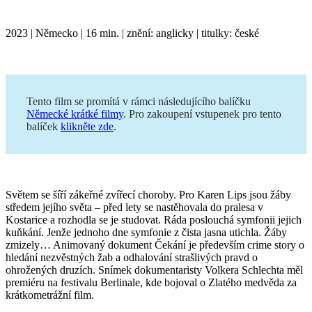
2023
Německo
16 min.
znění: anglicky
titulky: české
Tento film se promítá v rámci následujícího balíčku
Německé krátké filmy
. Pro zakoupení vstupenek pro tento
balíček
klikněte zde
.
Světem se šíří zákeřné zvířecí choroby. Pro Karen Lips jsou žáby
středem jejího světa – před lety se nastěhovala do pralesa v
Kostarice a rozhodla se je studovat. Ráda poslouchá symfonii jejich
kuňkání. Jenže jednoho dne symfonie z čista jasna utichla. Žáby
zmizely… Animovaný dokument Čekání je především crime story o
hledání nezvěstných žab a odhalování strašlivých pravd o
ohrožených druzích. Snímek dokumentaristy Volkera Schlechta měl
premiéru na festivalu Berlinale, kde bojoval o Zlatého medvěda za
krátkometrážní film.